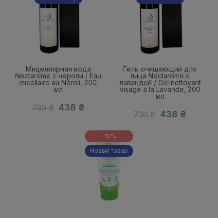
23
10
16
23
10
16
Hours
Mins
Secs
Hours
Mins
Secs
Мицеллярная вода
Гель очищающий для
Nectarome с нероли / Eau
лица Nectarome с
micellaire au Néroli, 200
лавандой / Gel nettoyant
мл
visage à la Lavande, 200
мл
438 ₴
730 ₴
438 ₴
730 ₴
-10%
Новый товар