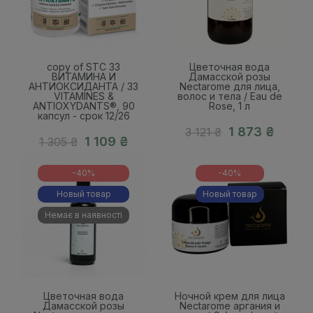
23
10
16
Hours
Mins
Secs
copy of STC 33
Цветочная вода
ВИТАМИНА И
Дамасской розы
АНТИОКСИДАНТА / 33
Nectarome для лица,
VITAMINES &
волос и тела / Eau de
ANTIOXYDANTS®, 90
Rose, 1 л
капсул - срок 12/26
1 873 ₴
3 121 ₴
1 109 ₴
1 305 ₴
-40%
-40%
Новый товар
Новый товар
Немає в наявності
23
10
16
23
10
16
Hours
Mins
Secs
Hours
Mins
Secs
Цветочная вода
Ночной крем для лица
Дамасской розы
Nectarome аргания и