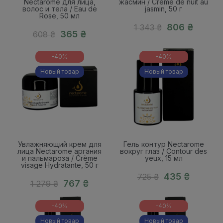
Nectarome для лица,
жасмин / Crème de nuit au
волос и тела / Eau de
jasmin, 50 г
Rose, 50 мл
806 ₴
1 343 ₴
365 ₴
608 ₴
-40%
-40%
Новый товар
Новый товар
23
10
16
23
10
16
Hours
Mins
Secs
Hours
Mins
Secs
Увлажняющий крем для
Гель контур Nectarome
лица Nectarome аргания
вокруг глаз / Contour des
и пальмароза / Crème
yeux, 15 мл
visage Hydratante, 50 г
435 ₴
725 ₴
767 ₴
1 279 ₴
-40%
-40%
Новый товар
Новый товар