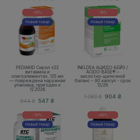
-15%
-15%
Новый товар
Новый товар
PEDIAKID Сироп «22
INELDEA АЦИДО-БЕЙЗ /
витамина и
ACIDO-BASE® –
олигоэлемента», 125 мл
кислотно-щелочной
— повреждена наружная
баланс – 90 капсул - срок
упаковка, пригоден к
12/26
12.2028
904 ₴
1 063 ₴
547 ₴
644 ₴
-15%
-40%
Новый товар
Новый товар