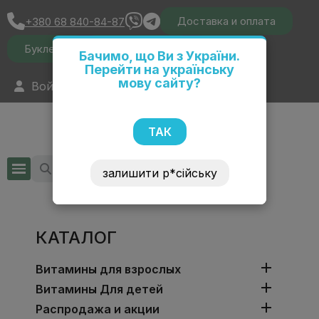
Доставка и оплата
+380 68 840-84-87
Буклеты
Сертификаты
Акции
Бачимо, що Ви з України.
Перейти на українську
мову сайту?
Войти
Русский
ТАК
залишити р*сійську
КАТАЛОГ

Витамины для взрослых

Витамины Для детей

Распродажа и акции