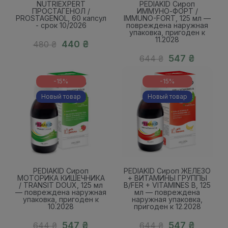
NUTRIEXPERT
PEDIAKID Сироп
ПРОСТАГЕНОЛ /
ИММУНО-ФОРТ /
PROSTAGENOL, 60 капсул
IMMUNO-FORT, 125 мл —
- срок 10/2026
повреждена наружная
упаковка, пригоден к
11.2028
440 ₴
480 ₴
547 ₴
644 ₴
-15%
-15%
Новый товар
Новый товар
PEDIAKID Сироп
PEDIAKID Сироп ЖЕЛЕЗО
МОТОРИКА КИШЕЧНИКА
+ ВИТАМИНЫ ГРУППЫ
/ TRANSIT DOUX, 125 мл
В/FER + VITAMINES B, 125
— повреждена наружная
мл — повреждена
упаковка, пригоден к
наружная упаковка,
10.2028
пригоден к 12.2028
547 ₴
547 ₴
644 ₴
644 ₴