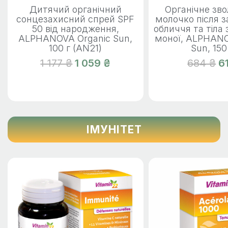
Дитячий органічний
Органічне зв
сонцезахисний спрей SPF
молочко після 
50 від народження,
обличчя та тіла
ALPHANOVA Organic Sun,
моної, ALPHANO
100 г (AN21)
Sun, 15
1 177 ₴
1 059 ₴
684 ₴
6
ІМУНІТЕТ