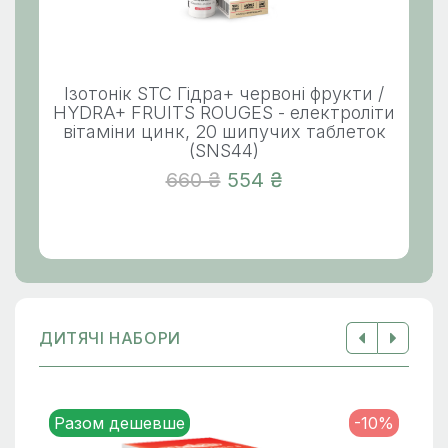
Ізотонік STC Гідра+ червоні фрукти /
HYDRA+ FRUITS ROUGES - електроліти
вітаміни цинк, 20 шипучих таблеток
(SNS44)
660 ₴
554 ₴
ДИТЯЧІ НАБОРИ
Разом дешевше
-10%