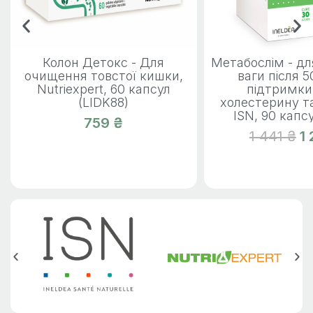
Колон Детокс - Для
Метабослім - д
очищення товстої кишки,
ваги після 50
Nutriexpert, 60 капсул
підтримки
(LIDK88)
холестерину т
ISN, 90 капсу
759 ₴
1 441 ₴
1 