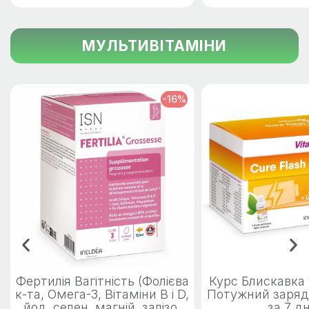
МУЛЬТИВІТАМІНИ
-16%
Фертилія Вагітність (Фолієва
Курс Блискавка V
к-та, Омега-3, Вітаміни B і D,
Потужний заряд
йод, селен, магній, залізо,
за 7 дн