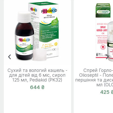
Сухий та вологий кашель -
Спрей Горло
для дітей від 6 міс, сироп
Olioseptil - Пол
125 мл, Pediakid (PK32)
першіння та дис
мл (OL
644 ₴
425 