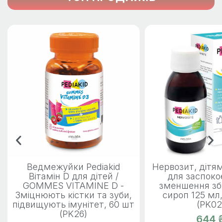
Ведмежуйки Pediakid
Нервозит, дітям 
Вітамін D для дітей /
для заспоко
GOMMES VITAMINE D -
зменшення зб
Зміцнюють кістки та зуби,
сироп 125 мл,
підвищують імунітет, 60 шт
(PK02
(PK26)
644 