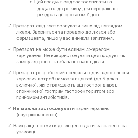
Цей продукт слід застосовувати на
o
додаток до розчину для пероральної
регідратації протягом 7 днів.
Препарат слід застосовувати лише під наглядом
✓
лікаря. Зверніться за порадою до лікаря або
фармацевта, якщо у вас виникли запитання.
Препарат не може бути єдиним джерелом
✓
харчування. Не використовувати цей продукт як
заміну здорової та збалансованої дієти.
Препарат розроблений спеціально для задоволення
✓
харчових потреб немовлят і дітей (до 5 років
включно), які страждають від гострої діареї,
спричиненої гострим гастроентеритом або
прийомом антибіотиків.
Не можна застосовувати
парентерально
✓
(внутрішньовенно
.
)
Найкраще спожити до кінцевої дати, зазначеної на
✓
упаковці.