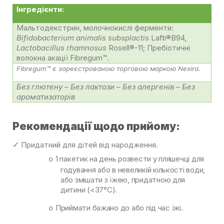
Інгредієнти:
Мальтодекстрин, молочнокислі ферменти:
Bifidobacterium animalis subsplactis
Lafti®B94,
Lactobacillus rhamnosus
Rosell®-11; Пребіотичні
волокна акації Fibregum™.
Fibregum™ є зареєстрованою торговою маркою Nexira.
Без глютену – Без лактози – Без алергенів – Без
ароматизаторів
Рекомендації щодо прийому:
Придатний для дітей від народження.
✓
1 пакетик на день розвести у пляшечці для
o
годування або в невеликій кількості води,
або змішати з їжею, придатною для
дитини (<37°C).
Приймати бажано до або під час їжі.
o