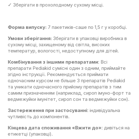
Зберігати в прохолодному сухому місці.
✓
Форма випуску:
7 пакетиків-саше по 1,5 г у коробці.
Умови зберігання:
Зберігати в упаковці виробника в
сухому місці, захищеному від світла, високих
температур, вологості, недоступному для дітей.
Комбінування з іншими препаратами
: Всі
препарати Pediakid сумісні один з одним, приймайте
згідно інструкції. Рекомендується приймати
одночасним курсом не більше 3 препаратів Pediakid
та уникати одночасного прийому препаратів з тим
самим призначенням (наприклад, сироп імуно-форт та
ведмежуйки імунітет, сироп сон та ведмежуйки сон).
Застереження при застосуванні
: індивідуальна
чутливість до компонентів.
Кінцева дата споживання «Вжити до»
: дивіться на
етикетці (упаковці).