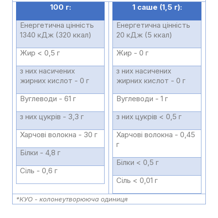
100 г:
1 саше (1,5 г):
Енергетична цінність
Енергетична цінність
1340 кДж (320 ккал)
20 кДж (5 ккал)
Жир < 0,5 г
Жир - 0 г
з них насичених
з них насичених
жирних кислот - 0 г
жирних кислот - 0 г
Вуглеводи - 61 г
Вуглеводи - 1 г
з них цукрів - 3,3 г
з них цукрів < 0,5 г
Харчові волокна - 30 г
Харчові волокна - 0,45
г
Білки - 4,8 г
Білки < 0,5 г
Сіль - 0,6 г
Сіль < 0,01 г
*КУО - колонеутворююча одиниця