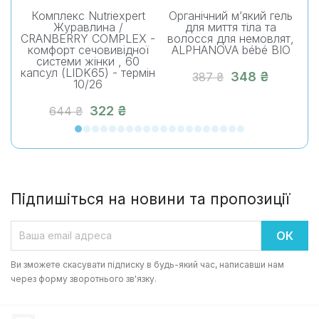
Комплекс Nutriexpert
Органічний м’який гель
О
Журавлина /
для миття тіла та
CRANBERRY COMPLEX -
волосся для немовлят,
комфорт сечовивідної
ALPHANOVA bébé BIO
системи жінки , 60
капсул (LIDK65) - термін
348 ₴
387 ₴
10/26
322 ₴
644 ₴
Підпишіться на новини та пропозиції
Ви зможете скасувати підписку в будь-який час, написавши нам
через форму зворотнього зв'язку.