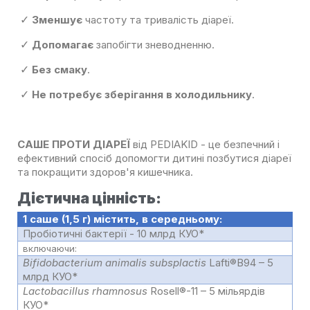
Зменшує
частоту та тривалість діареї.
✓
Допомагає
запобігти зневодненню.
✓
Без смаку
.
✓
Не потребує зберігання в холодильнику
.
✓
САШЕ ПРОТИ ДІАРЕЇ
від PEDIAKID - це безпечний і
ефективний спосіб допомогти дитині позбутися діареї
та покращити здоров'я кишечника.
Дієтична цінність:
1 саше (1,5 г) містить, в середньому:
Пробіотичні бактерії - 10 млрд КУО*
включаючи:
Bifidobacterium animalis subsplactis
Lafti®B94 – 5
млрд КУО*
Lactobacillus rhamnosus
Rosell®-11 – 5 мільярдів
КУО*