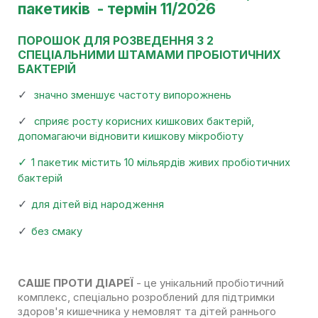
пакетиків - термін 11/2026
ПОРОШОК ДЛЯ РОЗВЕДЕННЯ З 2
СПЕЦІАЛЬНИМИ ШТАМАМИ ПРОБІОТИЧНИХ
БАКТЕРІЙ
✓
значно зменшує частоту випорожнень
✓
сприяє росту корисних кишкових бактерій,
допомагаючи відновити кишкову мікробіоту
✓
1 пакетик містить 10 мільярдів живих пробіотичних
бактерій
✓
для дітей від народження
✓
без смаку
САШЕ ПРОТИ ДІАРЕЇ
- це унікальний пробіотичний
комплекс, спеціально розроблений для підтримки
здоров'я кишечника у немовлят та дітей раннього