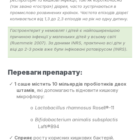
респіраторні та кишкові інфекції, такі як короткочасна
(так звана «гостра») діарея, часто зустрічаються в
промислово розвинених країнах. Частота епізодів діареї
коливається від 1,3 до 2,3 епізодів на рік на одну дитину.
Гастроентерит у немовлят і дітей є найпоширенішою
причиною інфекції у маленьких дітей у всьому світі
(Ruemmele 2007). За даними INRS, практично всі діти у
віці до 2-3 років вже були інфіковані ротавірусом (INRS).
Переваги препарату:
1 саше містить 10 мільярдів пробіотиків двох
✓
штамів
, які допомагають відновити кишкову
мікрофлору:
Lactobacillus rhamnosus
Rosell®-11
o
Bifidobacterium animalis subsplactis
o
Lafti®B94
Сприяє
росту корисних кишкових бактерій.
✓