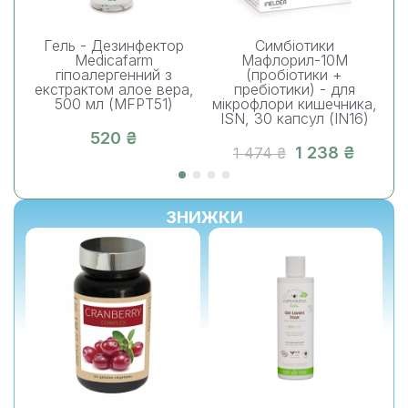
Гель - Дезинфектор
Симбіотики
Medicafarm
Мафлорил-10М
(п
гіпоалергенний з
(пробіотики +
екстрактом алое вера,
пребіотики) - для
п
500 мл (MFPT51)
мікрофлори кишечника,
I
ISN, 30 капсул (IN16)
520 ₴
1 238 ₴
1 474 ₴
ЗНИЖКИ
%
-10%
-10%