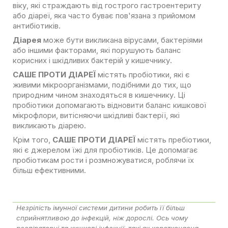
віку, які страждають від гострого гастроентериту
або діареї, яка часто буває пов'язана з прийомом
антибіотиків.
Діарея
може бути викликана вірусами, бактеріями
або іншими факторами, які порушують баланс
корисних і шкідливих бактерій у кишечнику.
САШЕ ПРОТИ ДІАРЕЇ
містять пробіотики, які є
живими мікроорганізмами, подібними до тих, що
природним чином знаходяться в кишечнику. Ці
пробіотики допомагають відновити баланс кишкової
мікрофлори, витісняючи шкідливі бактерії, які
викликають діарею.
Крім того,
САШЕ ПРОТИ ДІАРЕЇ
містять пребіотики,
які є джерелом їжі для пробіотиків. Це допомагає
пробіотикам рости і розмножуватися, роблячи їх
більш ефективними.
Незрілість імунної системи дитини робить її більш
сприйнятливою до інфекцій, ніж дорослі. Ось чому