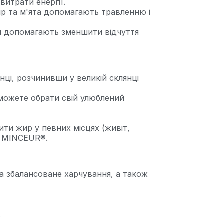
итрати енергії.
р та м'ята допомагають травленню і
н допомагають зменшити відчуття
ці, розчинивши у великій склянці
можете обрати свій улюблений
ти жир у певних місцях (живіт,
N MINCEUR®.
а збалансоване харчування, а також
.