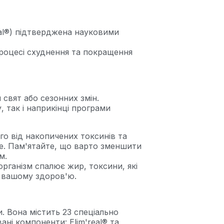
al®) підтверджена науковими
роцесі схуднення та покращення
свят або сезонних змін.
 так і наприкінці програми
го від накопичених токсинів та
е. Пам'ятайте, що варто зменшити
м.
організм спалює жир, токсини, які
и вашому здоров'ю.
. Вона містить 23 спеціально
ані компоненти: Elim'real® та