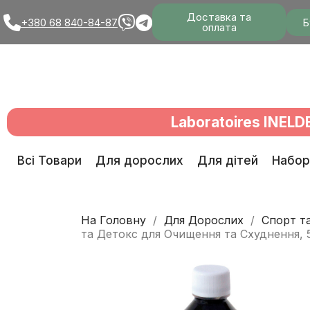
Доставка та
Б
+380 68 840-84-87
оплата
Laboratoires INELD
Всі Товари
Для дорослих
Для дітей
Набор
На Головну
Для Дорослих
Спорт т
та Детокс для Очищення та Схуднення, 