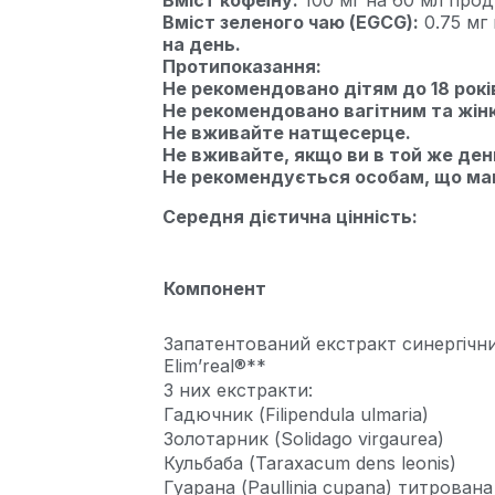
Вміст кофеїну:
100 мг на 60 мл прод
Вміст зеленого чаю (EGCG):
0.75 мг
на день.
Протипоказання:
Не рекомендовано дітям до 18 рокі
Не рекомендовано вагітним та жі
Не вживайте натщесерце.
Не вживайте, якщо ви в той же ден
Не рекомендується особам, що маю
Середня дієтична цінність:
Компонент
Запатентований екстракт синергічн
Elim’real®**
З них екстракти:
Гадючник (Filipendula ulmaria)
Золотарник (Solidago virgaurea)
Кульбаба (Taraxacum dens leonis)
Гуарана (Paullinia cupana) титрован