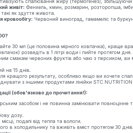
ивізують спалювання жиру (термогенез), збільшуючи в
ий живіт:
Фенхель, кмин, розмарин, розторопша, імби
такі як здуття живота.
я кровообігу:
Червоний виноград, гамамеліс та бурку
00?
те 30 мл (це половина мірного ковпачка), краще вран
пачок) розведіть в 1 літрі води і пийте протягом дня.
им смакам червоних фруктів або чаю з персиком, ви 
 на 15 днів.
ля кращого результату, особливо якщо ви хочете спали
єднувати з іншими продуктами лінійки STC NUTRITIO
ції (обов'язково до прочитання!):
арським засобом і не повинна замінювати повноцінне т
ову дозу.
місці, подалі від тепла та вологи.
його в холодильнику та вживіть вміст протягом 30 днів