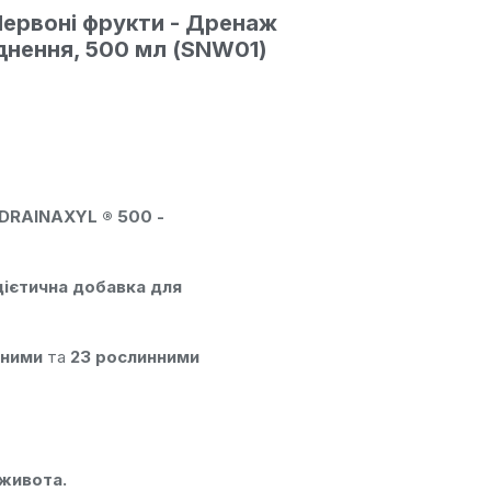
ервоні фрукти - Дренаж
днення, 500 мл (SNW01)
DRAINAXYL ® 500 -
ієтична добавка для
аними
та
23 рослинними
живота.