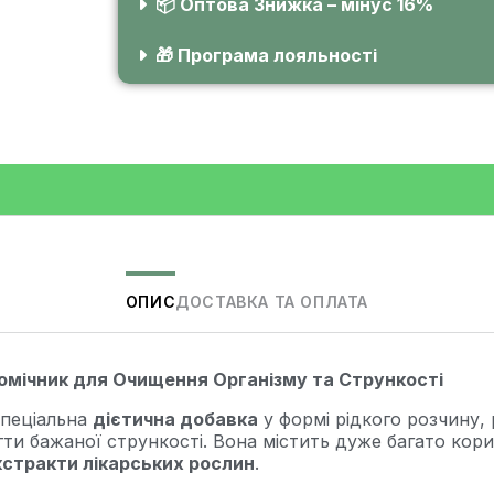
📦 Оптова Знижка – мінус 16%
🎁 Програма лояльності
ОПИС
ДОСТАВКА ТА ОПЛАТА
мічник для Очищення Організму та Стрункості
пеціальна
дієтична добавка
у формі рідкого розчину
ти бажаної стрункості. Вона містить дуже багато кор
екстракти лікарських рослин
.