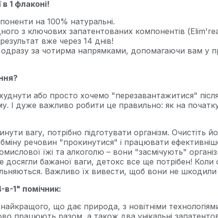
 в 1 флаконі!
мпоненти на 100% натуральні.
ного з ключових запатентованих компонентів (Elim're
результат вже через 14 днів!
 одразу за чотирма напрямками, допомагаючи вам у п
ння?
схуднути або просто хочемо "перезавантажитися" після 
у. І дуже важливо робити це правильно: як на початку,
нути вагу, потрібно підготувати організм. Очистіть йо
бміну речовин "прокинутися" і працювати ефективніш
мислової їжі та алкоголю – вони "засмічують" організ
 досягли бажаної ваги, детокс все ще потрібен! Коли 
вільняються. Важливо їх вивести, щоб вони не шкодил
-в-1" помічник:
найкращого, що дає природа, з новітніми технологіями
удово працюють разом, а також два унікальні запатентов