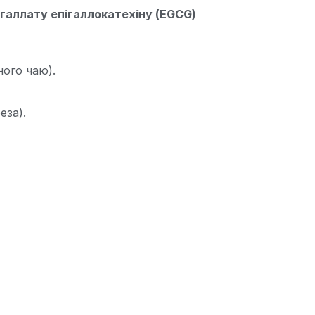
галлату епігаллокатехіну (EGCG)
ного чаю).
еза).