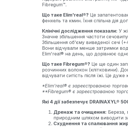
Fibregum™.
Що таке Elim'real®?
Це запатентован
фенхель та кмин. Їхня спільна дія д
Клінічні дослідження показали:
У жі
Значне збільшення частоти сечовип
Збільшення об'єму виведеної сечі (
Вони відчували менше затримки води,
Elim'real® на день, що дорівнює од
Що таке Fibregum®?
Це ще один зап
розчинних волокон (клітковини). До
відчувати ситість після їжі. Це дуж
*Elim'real® є зареєстрованою торгов
**Fibregum® є зареєстрованою торг
Які 4 дії забезпечує DRAINAXYL® 5
Дренаж та очищення:
Береза, 
природним шляхом виводити за
Схуднення та спалювання жир