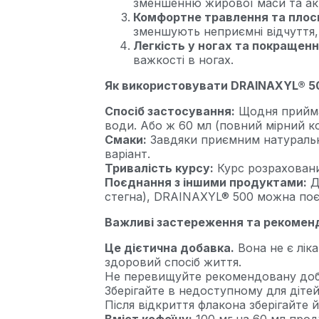
зменшенню жирової маси та акт
Комфортне травлення та плоск
зменшують неприємні відчуття, 
Легкість у ногах та покращенн
важкості в ногах.
Як використовувати DRAINAXYL® 5
Спосіб застосування:
Щодня приймай
води. Або ж 60 мл (повний мірний ков
Смаки:
Завдяки приємним натуральн
варіант.
Тривалість курсу:
Курс розрахований
Поєднання з іншими продуктами:
Д
стегна), DRAINAXYL® 500 можна по
Важливі застереження та рекоменда
Це дієтична добавка.
Вона не є лік
здоровий спосіб життя.
Не перевищуйте рекомендовану доб
Зберігайте в недоступному для дітей 
Після відкриття флакона зберігайте 