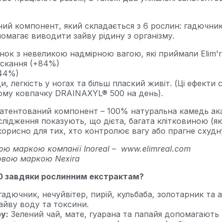
ий компонент, який складається з 6 рослин: гадючник,
опомагає виводити зайву рідину з організму.
нок з невеликою надмірною вагою, які приймали Elim're
ускання (+84%)
+44%)
 легкість у ногах та більш плаский живіт. (Ці ефекти с
ному ковпачку DRAINAXYL® 500 на день).
атентований компонент – 100% натуральна камедь акац
слідження показують, що дієта, багата клітковиною (
е корисно для тих, хто контролює вагу або прагне схудн
ою маркою компанії Inoreal – www.elimreal.com
овою маркою Nexira
00 завдяки рослинним екстрактам?
гадючник, нечуйвітер, пирій, кульбаба, золотарник та
йву воду та токсини.
у:
Зелений чай, мате, гуарана та папайя допомагають