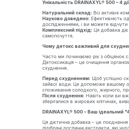
Унікальність DRAINAXYL® 500 – 4 дії
Натуральний склад:
Всі активні ко
Науково доведено:
Ефективність од
дослідженнями, і ви можете відчути 
Комплексний підхід:
Ця добавка діє
самопочуття.
Чому детокс важливий для схудне
Часто ми починаємо рік з обіцянок 
Детоксикація – це очищення організм
схуднення.
Перед схудненням:
Щоб успішно ски
зайвої води. Це допоможе вашому о
споживання солодкого, жирного, про
Після схуднення:
Навіть коли ви вже
зберігалися в жирових клітинах, ви
DRAINAXYL® 500 – Ваш ідеальний "4
Ця дієтична добавка – це поєднання 
підібрані рослинні екстракти, які ч