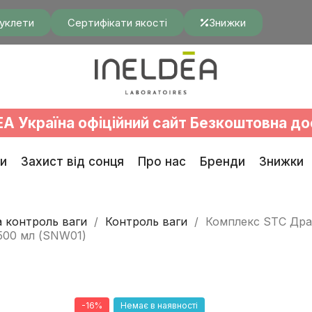
уклети
Сертифікати якості
Знижки
EA Україна офіційний сайт Безкоштовна до
и
Захист від сонця
Про нас
Бренди
Знижки
а контроль ваги
Контроль ваги
Комплекс STC Дра
500 мл (SNW01)
-16%
Немає в наявності