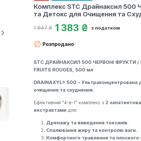
Комплекс STC Драйнаксил 500 Ч
та Детокс для Очищення та Сху
1 383 ₴
1 647 ₴
з податком

Розпродано
STC ДРАЙНАКСИЛ 500 ЧЕРВОНІ ФРУКТИ / 
FRUITS ROUGES, 500 мл
DRAINAXYL® 500 – Ультраконцентрована д
очищення та схуднення.
Ефективний "4-в-1" комплекс з
2 запатентов
екстрактами
для:
Дренажу та виведення токсинів.
Спалювання жиру та контролю ваги.
Комфортного травлення та плоского 