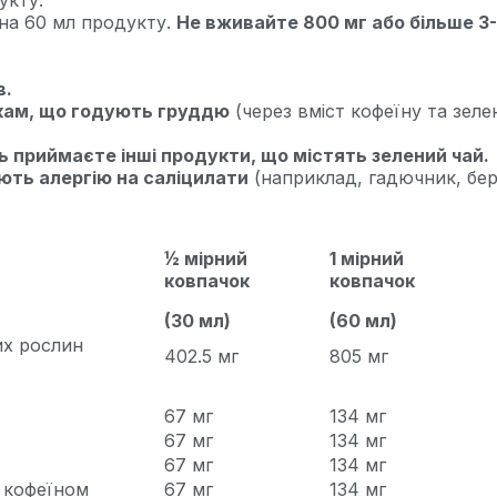
укту.
 на 60 мл продукту.
Не вживайте 800 мг або більше 3-
в.
нкам, що годують груддю
(через вміст кофеїну та зеле
ь приймаєте інші продукти, що містять зелений чай.
ть алергію на саліцилати
(наприклад, гадючник, бер
½ мірний
1 мірний
ковпачок
ковпачок
(30 мл)
(60 мл)
их рослин
402.5 мг
805 мг
67 мг
134 мг
67 мг
134 мг
67 мг
134 мг
а кофеїном
67 мг
134 мг