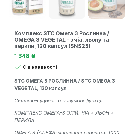
Комплекс STC Омега 3 Рослинна /
OMEGA 3 VEGETAL - з чіа, льону та
перили, 120 капсул (SNS23)
1 348 ₴

Є в наявності
STC ОМЕГА 3 РОСЛИННА / STC OMEGA 3
VEGETAL, 120 капсул
Серцево-судинні та розумові функції
КОМПЛЕКС ОМЕГА-3 ОЛІЙ: ЧІА + ЛЬОН +
ПЕРИЛА
ОМЕГА 3 (АЛЬФА-ліноленової кислоти) 1000