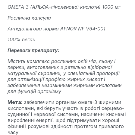
ОМЕГА 3 (АЛЬФА-ліноленової кислоти) 1000 мг
Рослинна капсула
Антидопінгова норма AFNOR NF V94-001
100% веган
Переваги препарату:
Містить комплекс рослинних олій чіа, льону і
перили, виготовлених з ретельно відібраної
натуральної сировини, у спеціальній пропорції
для оптимізації профілю жирних кислот і
забезпечення незамінними жирними кислотами
для функцій організму
Мета:
забезпечити організм омега-3 жирними
кислотами, які беруть участь в роботі серцево-
судинної і нервової системи, насиченні киснем і
виробленні енергії, щоб підтримувати хороші
фізичні і розумові здібності протягом тривалого
часу.