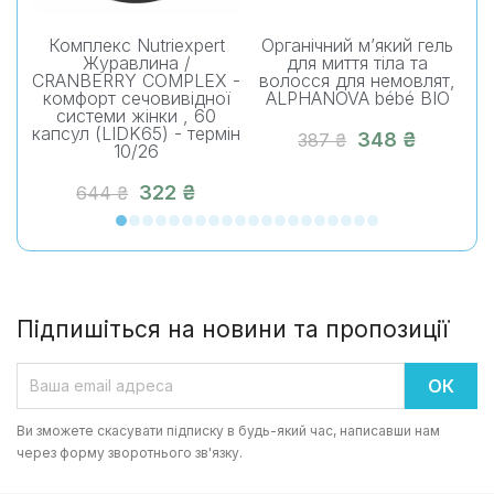
Комплекс Nutriexpert
Органічний м’який гель
О
Журавлина /
для миття тіла та
CRANBERRY COMPLEX -
волосся для немовлят,
комфорт сечовивідної
ALPHANOVA bébé BIO
системи жінки , 60
капсул (LIDK65) - термін
348 ₴
387 ₴
10/26
322 ₴
644 ₴
Підпишіться на новини та пропозиції
Ви зможете скасувати підписку в будь-який час, написавши нам
через форму зворотнього зв'язку.