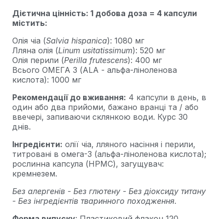
Дієтична цінність: 1 добова доза = 4 капсули
містить:
Олія чіа (
Salvia hispanica
): 1080 мг
Лляна олія (
Linum usitatissimum
): 520 мг
Олія перили (
Perilla frutescens
): 400 мг
Всього ОМЕГА 3 (ALA - альфа-ліноленова
кислота): 1000 мг
Рекомендації до вживання:
4 капсули в день, в
один або два прийоми, бажано вранці та / або
ввечері, запиваючи склянкою води. Курс 30
днів.
Інгредієнти:
олії чіа, лляного насіння і перили,
титровані в омега-3 (альфа-ліноленова кислота);
рослинна капсула (HPMC), загущувач:
кремнезем.
Без алергенів - Без глютену - Без діоксиду титану
- Без інгредієнтів тваринного походження.
Форма випуску
: Пластиковий флакон 120