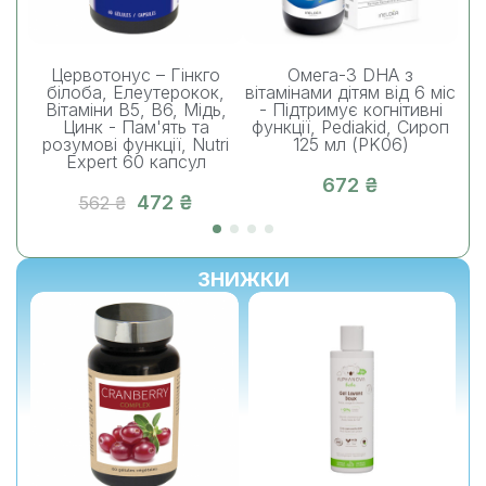
Цервотонус – Гінкго
Омега-3 DHA з
Ве
білоба, Елеутерокок,
вітамінами дітям від 6 міс
ді
Вітаміни B5, B6, Мідь,
- Підтримує когнітивні
3,
Цинк - Пам'ять та
функції, Pediakid, Сироп
розумові функції, Nutri
125 мл (PK06)
Expert 60 капсул
672 ₴
472 ₴
562 ₴
ЗНИЖКИ
%
-10%
-10%