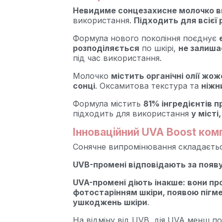
Невидиме сонцезахисне молочко ви
використання.
Підходить для всієї 
Формула нового покоління поєднує
розподіляється
по шкірі,
не залишає
під час використання.
Молочко
містить органічні олії жо
сонці
. Оксамитова текстура та
ніжн
Формула містить
81% інгредієнтів 
підходить для використання
у місті
Інноваційний UVA Boost ком
Сонячне випромінювання складається
UVB-промені відповідають за появу
UVA-промені діють інакше: вони п
фотостарінням шкіри, появою пігм
ушкоджень шкіри
.
На відміну від UVB, дія UVA менш по