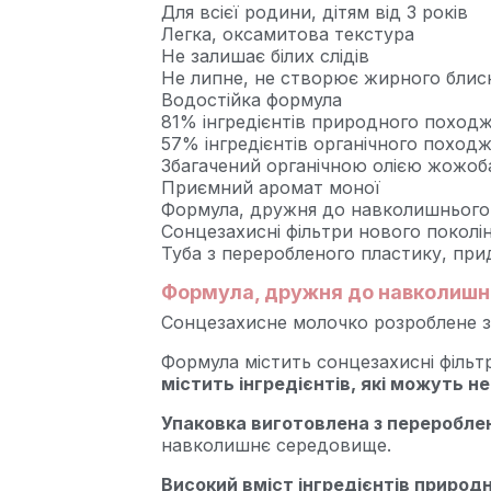
Для всієї родини, дітям від 3 років
Легка, оксамитова текстура
Не залишає білих слідів
Не липне, не створює жирного блис
Водостійка формула
81% інгредієнтів природного поход
57% інгредієнтів органічного поход
Збагачений органічною олією жожоб
Приємний аромат моної
Формула, дружня до навколишньог
Сонцезахисні фільтри нового поколі
Туба з переробленого пластику, пр
Формула, дружня до навколишн
Сонцезахисне молочко розроблене з 
Формула містить сонцезахисні фільтр
містить інгредієнтів, які можуть 
Упаковка виготовлена з переробле
навколишнє середовище.
Високий вміст інгредієнтів природ