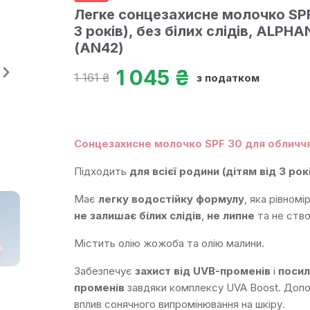
Легке сонцезахисне молочко SPF 
3 років), без білих слідів, ALPHA
(AN42)
1 045 ₴
1 161 ₴
з податком
Сонцезахисне молочко SPF 30 для обличчя 
Підходить
для всієї родини (дітям від 3 рок
Має
легку водостійку формулу
, яка рівномі
не залишає білих слідів
,
не липне
та не ств
Містить олію жожоба та олію малини.
Забезпечує
захист від UVB-променів
і
посил
променів
завдяки комплексу UVA Boost. Допо
вплив сонячного випромінювання на шкіру.