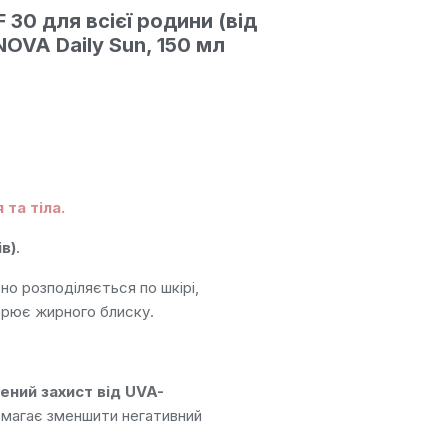
30 для всієї родини (від
NOVA Daily Sun, 150 мл
та тіла.
ів)
.
рно розподіляється по шкірі,
орює жирного блиску.
ений захист від UVA-
магає зменшити негативний