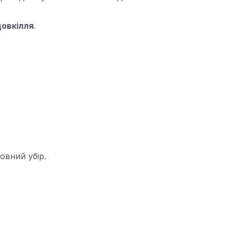
довкілля
.
овний убір.