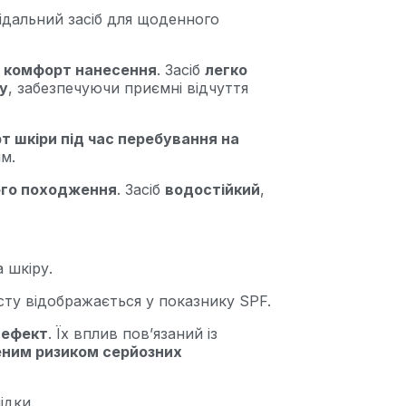
ідальний засіб для щоденного
а комфорт нанесення
. Засіб
легко
у
, забезпечуючи приємні відчуття
т шкіри під час перебування на
м.
ного походження
. Засіб
водостійкий
,
 шкіру.
исту відображається у показнику SPF.
 ефект
. Їх вплив пов’язаний із
еним ризиком серйозних
ідки.