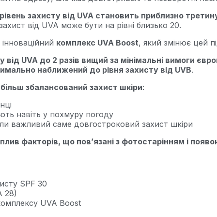
рівень захисту від UVA становить приблизно третину
ахист від UVA може бути на рівні близько 20.
 інноваційний
комплекс UVA Boost
, який змінює цей пі
у від UVA до 2 разів вищий за мінімальні вимоги євр
симально наближений до рівня захисту від UVB
.
 більш збалансований захист шкіри
:
нці
іють навіть у похмуру погоду
оли важливий саме довгостроковий захист шкіри
лив факторів, що пов’язані з фотостарінням і появо
исту SPF 30
A 28)
комплексу UVA Boost