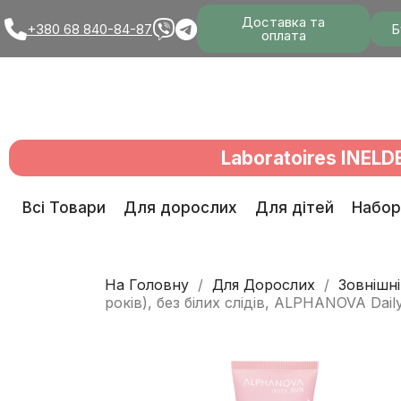
Доставка та
Б
+380 68 840-84-87
оплата
Laboratoires INELD
Всі Товари
Для дорослих
Для дітей
Набор
На Головну
Для Дорослих
Зовнішні
років), без білих слідів, ALPHANOVA Dail