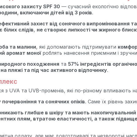
сокого захисту SPF 30
— сучасний екологічно відпов
родини, включаючи дітей від 3 років
.
ефективний захист від сонячного випромінювання т
 білих слідів
,
не створює липкості чи жирного блиск
жоба та малини
, які допомагають підтримувати
комфор
ий аромат моної
роблять нанесення приємним і зручни
природного походження
та
57% інгредієнтів органіч
, на пляжі та під час активного відпочинку
.
плекс
 з UVA та UVB-променів, які по-різному впливають на
 почервоніння та сонячних опіків
. Саме їх рівень зах
роникають глибше в шкіру та мають накопичувальний
ентних плям, втратою еластичності, а також підвищ
мітна одразу, але має довготривалі та незворотні насл