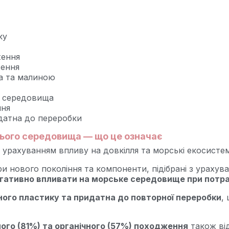
ку
ження
ження
а та малиною
о середовища
ння
идатна до переробки
ього середовища — що це означає
урахуванням впливу на довкілля та морські екосисте
и нового покоління та компоненти, підібрані з урахуван
негативно впливати на морське середовище при потра
ного пластику та придатна до повторної переробки
,
ного (81%) та органічного (57%) походження
також ві