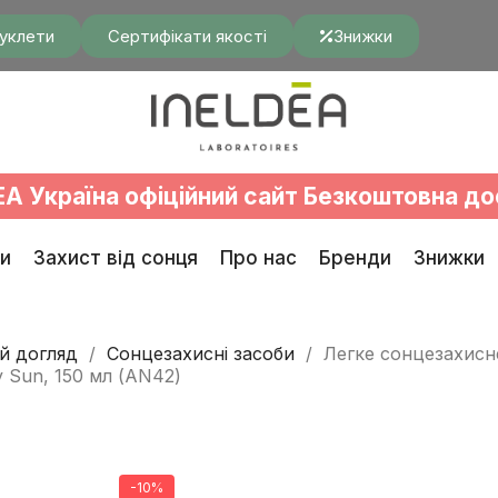
уклети
Сертифікати якості
Знижки
EA Україна офіційний сайт Безкоштовна до
и
Захист від сонця
Про нас
Бренди
Знижки
й догляд
Сонцезахисні засоби
Легке сонцезахисне
y Sun, 150 мл (AN42)
-10%