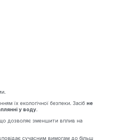
ми.
ням їх екологічної безпеки. Засіб
не
плянні у воду
.
 що дозволяє зменшити вплив на
дповідає сучасним вимогам до більш