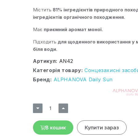
Містить
81% інгредієнтів природного пох
інгредієнтів органічного походження
.
Має
приємний аромат моної
.
Підходить
для щоденного використання у мі
біля води
.
Артикул
AN42
Категорія товару
Сонцезахисні засоб
Бренд
ALPHANOVA Daily Sun
В кошик
Купити зараз