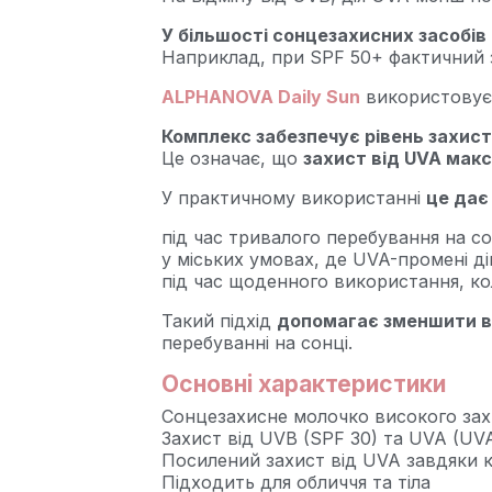
У більшості сонцезахисних засобів 
Наприклад, при SPF 50+ фактичний з
ALPHANOVA Daily Sun
використовує
Комплекс забезпечує рівень захист
Це означає, що
захист від UVA мак
У практичному використанні
це дає
під час тривалого перебування на со
у міських умовах, де UVA-промені д
під час щоденного використання, к
Такий підхід
допомагає зменшити вп
перебуванні на сонці.
Основні характеристики
Сонцезахисне молочко високого зах
Захист від UVB (SPF 30) та UVA (UV
Посилений захист від UVA завдяки 
Підходить для обличчя та тіла