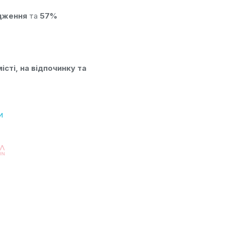
одження
та
57%
сті, на відпочинку та
и