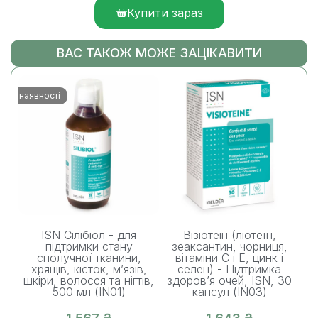
Купити зараз
ВАС ТАКОЖ МОЖЕ ЗАЦІКАВИТИ
є в наявності
ISN Сілібіол - для
Візіотеін (лютеїн,
підтримки стану
зеаксантин, чорниця,
зр
сполучної тканини,
вітаміни C і E, цинк і
Vit
хрящів, кісток, м’язів,
селен) - Підтримка
Мі
шкіри, волосся та нігтів,
здоров’я очей, ISN, 30
3
500 мл (IN01)
капсул (IN03)