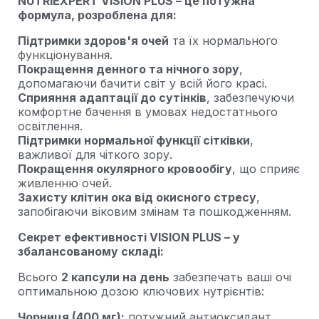
NUTRIEXPERT VISION PLUS – це потужна
формула, розроблена для:
Підтримки здоров'я очей
та їх нормального
функціонування.
Покращення денного та нічного зору
,
допомагаючи бачити світ у всій його красі.
Сприяння адаптації до сутінків
, забезпечуючи
комфортне бачення в умовах недостатнього
освітлення.
Підтримки нормальної функції сітківки
,
важливої для чіткого зору.
Покращення окулярного кровообігу
, що сприяє
живленню очей.
Захисту клітин ока від окисного стресу
,
запобігаючи віковим змінам та пошкодженням.
Секрет ефективності VISION PLUS – у
збалансованому складі:
Всього
2 капсули на день
забезпечать ваші очі
оптимальною дозою ключових нутрієнтів:
Чорниця (400 мг):
потужний антиоксидант,