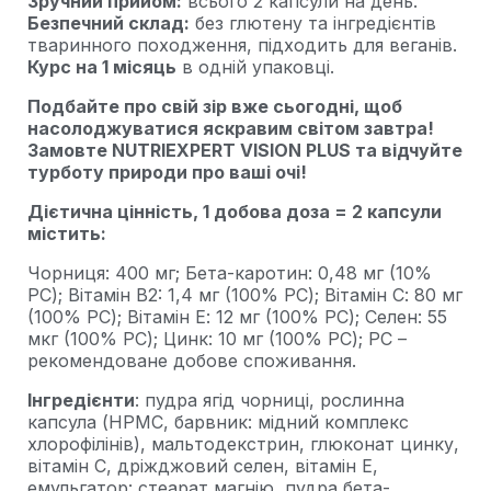
Зручний прийом:
всього 2 капсули на день.
Безпечний склад:
без глютену та інгредієнтів
тваринного походження, підходить для веганів.
Курс на 1 місяць
в одній упаковці.
Подбайте про свій зір вже сьогодні, щоб
насолоджуватися яскравим світом завтра!
Замовте NUTRIEXPERT VISION PLUS та відчуйте
турботу природи про ваші очі!
Дієтична цінність, 1 добова доза = 2 капсули
містить:
Чорниця: 400 мг; Бета-каротин: 0,48 мг (10%
РС); Вітамін B2: 1,4 мг (100% РС); Вітамін С: 80 мг
(100% РС); Вітамін Е: 12 мг (100% РС); Селен: 55
мкг (100% РС); Цинк: 10 мг (100% РС); РС –
рекомендоване добове споживання.
Інгредієнти
: пудра ягід чорниці, рослинна
капсула (HPMC, барвник: мідний комплекс
хлорофілінів), мальтодекстрин, глюконат цинку,
вітамін С, дріжджовий селен, вітамін Е,
емульгатор: стеарат магнію, пудра бета-