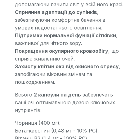
допомагаючи бачити світ у всій його красі.
Сприяння адаптації до сутінків
,
забезпечуючи комфортне бачення в
умовах недостатнього освітлення.
Підтримки нормальної функції сітківки
,
важливої для чіткого зору.
Покращення окулярного кровообігу
, що
сприяє живленню очей.
Захисту клітин ока від окисного стресу
,
запобігаючи віковим змінам та
пошкодженням.
Всього
2 капсули на день
забезпечать
ваші очі оптимальною дозою ключових
нутрієнтів:
Чорниця (400 мг).
Бета-каротин (0,48 мг - 10% РС).
Вітамін В2 (1,4 мг - 100% РС).