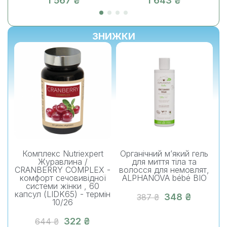
1 567 ₴
1 643 ₴
ЗНИЖКИ
%
-10%
-10%
Комплекс Nutriexpert
Органічний м’який гель
О
Журавлина /
для миття тіла та
CRANBERRY COMPLEX -
волосся для немовлят,
комфорт сечовивідної
ALPHANOVA bébé BIO
системи жінки , 60
капсул (LIDK65) - термін
348 ₴
387 ₴
10/26
322 ₴
644 ₴