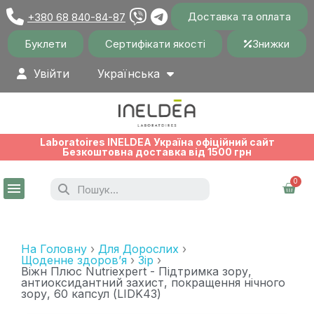
Доставка та оплата
+380 68 840-84-87
Буклети
Сертифікати якості
Знижки
Увійти
Українська
Laboratoires INELDEA Україна офіційний сайт
Безкоштовна доставка від 1500 грн
На Головну
Для Дорослих
Щоденне здоров’я
Зір
Віжн Плюс Nutriexpert - Підтримка зору,
антиоксидантний захист, покращення нічного
зору, 60 капсул (LIDK43)