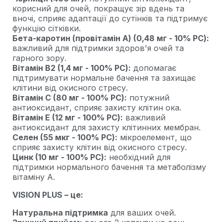
корисний для очей, покращує зір вдень та
вночі, сприяє адаптації до сутінків та підтримує
функцію сітківки.
Бета-каротин (провітамін А) (0,48 мг - 10% РС):
важливий для підтримки здоров'я очей та
гарного зору.
Вітамін В2 (1,4 мг - 100% РС):
допомагає
підтримувати нормальне бачення та захищає
клітини від окисного стресу.
Вітамін С (80 мг - 100% РС):
потужний
антиоксидант, сприяє захисту клітин ока.
Вітамін Е (12 мг - 100% РС):
важливий
антиоксидант для захисту клітинних мембран.
Селен (55 мкг - 100% РС):
мікроелемент, що
сприяє захисту клітин від окисного стресу.
Цинк (10 мг - 100% РС):
необхідний для
підтримки нормального бачення та метаболізму
вітаміну А.
VISION PLUS – це:
Натуральна підтримка
для ваших очей.