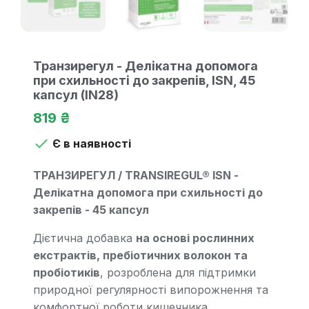
Транзирегул - Делікатна допомога
при схильності до закрепів, ISN, 45
капсул (IN28)
819 ₴

Є в наявності
ТРАНЗИРЕГУЛ / TRANSIREGUL® ISN -
Делікатна допомога при схильності до
закрепів - 45 капсул
Дієтична добавка
на основі рослинних
екстрактів, пребіотичних волокон та
пробіотиків
, розроблена для підтримки
природної регулярності випорожнення та
комфортної роботи кишечника.