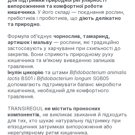
для підтримки природної регулярності
випорожнення та комфортної роботи
кишечника
. У його складі — поєднання рослин,
пребіотиків і пробіотиків, що
діють делікатно
та природно
.
Формула об’єднує
чорнослив, тамаринд,
артишок і мальву
— рослини, які традиційно
застосовують у харчуванні при схильності до
закрепів. Вони сприяють природному руху
кишечника та м’якому виведенню залишків
травлення.
Інулін цикорію
та штами
Bifidobacterium animalis
lactis
BS01 і
Bifidobacterium longum
SGB05
допомагають підтримувати баланс мікробіоти
кишечника, необхідний для комфортного
травлення.
TRANSIREGUL
не містить проносних
компонентів
, не викликає звикання й підходить
для тих, хто шукає натуральну підтримку при
епізодичних затримках випорожнення або
нерегулярному ритмі кишечника.