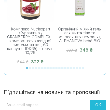
Комплекс Nutriexpert
Органічний м’який гель
О
Журавлина /
для миття тіла та
CRANBERRY COMPLEX -
волосся для немовлят,
комфорт сечовивідної
ALPHANOVA bébé BIO
системи жінки , 60
капсул (LIDK65) - термін
348 ₴
387 ₴
10/26
322 ₴
644 ₴
Підпишіться на новини та пропозиції