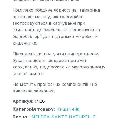
Комплекс поєднує чорнослив, тамаринд,
артишок і мальву, які традиційно
застосовуються в харчуванні при
схильності до закрепів, а також інулін та
біфідобактерії для підтримки мікробіоти
кишечника.
Підходить людям, у яких випорожнення
буває не щодня, зокрема при зміні
харчування, подорожах чи малорухливому
способі життя.
Не містить проносних компонентів і не
викликає звикання.
Артикул
IN28
Категорія товару
Кишечник
Бренд
INELDEA SANTE NATURELLE