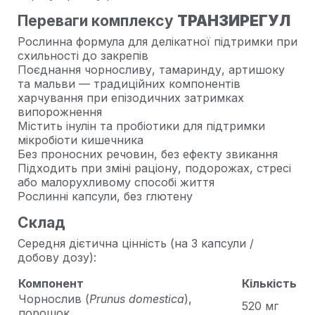
Переваги комплексу
ТРАНЗИРЕГУЛ
Рослинна формула для делікатної підтримки при
схильності до закрепів
Поєднання чорносливу, тамаринду, артишоку
та мальви — традиційних компонентів
харчування при епізодичних затримках
випорожнення
Містить інулін та пробіотики для підтримки
мікробіоти кишечника
Без проносних речовин, без ефекту звикання
Підходить при зміні раціону, подорожах, стресі
або малорухливому способі життя
Рослинні капсули, без глютену
Склад
Середня дієтична цінність (на 3 капсули /
добову дозу):
Компонент
Кількість
Чорнослив (
Prunus domestica
),
520 мг
порошок