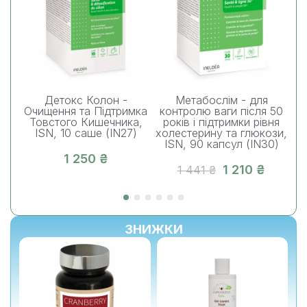
Детокс Колон -
Метабослім - для
Пе
Очищення та Підтримка
контролю ваги після 50
Товстого Кишечника,
років і підтримки рівня
ки
ISN, 10 саше (IN27)
холестерину та глюкози,
ISN, 90 капсул (IN30)
1 250 ₴
1 210 ₴
1 441 ₴
ЗНИЖКИ
%
-10%
-10%