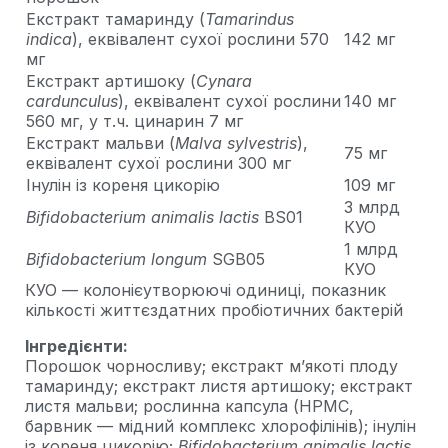
Екстракт тамаринду (
Tamarindus
indica
), еквівалент сухої рослини 570
142 мг
мг
Екстракт артишоку (
Cynara
cardunculus
), еквівалент сухої рослини
140 мг
560 мг, у т.ч. цинарин 7 мг
Екстракт мальви (
Malva sylvestris
),
75 мг
еквівалент сухої рослини 300 мг
Інулін із кореня цикорію
109 мг
3 млрд
Bifidobacterium animalis lactis
BS01
КУО
1 млрд
Bifidobacterium longum
SGB05
КУО
КУО — колонієутворюючі одиниці, показник
кількості життєздатних пробіотичних бактерій
Інгредієнти:
Порошок чорносливу; екстракт м’якоті плоду
тамаринду; екстракт листя артишоку; екстракт
листя мальви; рослинна капсула (HPMC,
барвник — мідний комплекс хлорофілінів); інулін
із кореня цикорію;
Bifidobacterium animalis lactis