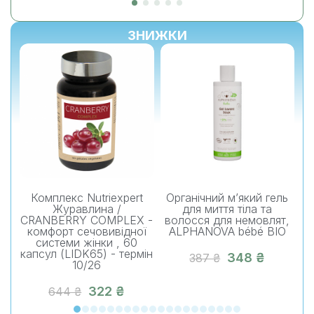
ЗНИЖКИ
%
-10%
-10%
Комплекс Nutriexpert
Органічний м’який гель
О
Журавлина /
для миття тіла та
CRANBERRY COMPLEX -
волосся для немовлят,
комфорт сечовивідної
ALPHANOVA bébé BIO
системи жінки , 60
капсул (LIDK65) - термін
348 ₴
387 ₴
10/26
322 ₴
644 ₴