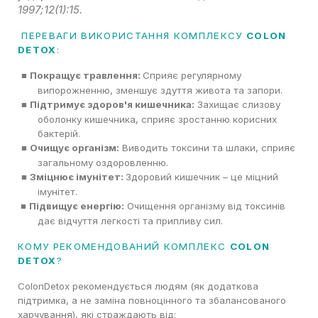
1997;12(1):15.
ПЕРЕВАГИ ВИКОРИСТАННЯ КОМПЛЕКСУ
COLON
DETOX
:
Покращує травлення:
Сприяє регулярному
■
випорожненню, зменшує
здуття живота та запори.
Підтримує здоров'я кишечника:
Захищає слизову
■
оболонку кишечника, сприяє
зростанню
корисних
бактерій.
Очищує організм:
Виводить токсини та шлаки, сприяє
■
загальному
оздоровленню.
Зміцнює імунітет:
Здоровий кишечник – це міцний
■
імунітет.
Підвищує енергію:
Очищення організму від токсинів
■
дає відчуття легкості та припливу сил.
КОМУ РЕКОМЕНДОВАНИЙ КОМПЛЕКС
COLON
DETOX
?
ColonDetox рекомендується людям (як додаткова
підтримка, а не заміна повноцінного та збалансованого
харчування), які страждають від: