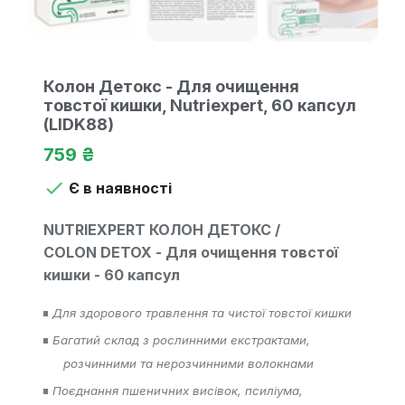
Колон Детокс - Для очищення
товстої кишки, Nutriexpert, 60 капсул
(LIDK88)
759 ₴

Є в наявності
NUTRIEXPERT КОЛОН ДЕТОКС /
COLON
DETOX
-
Для очищення товстої
кишки - 60 капсул
Для здорового травлення та чистої товстої кишки
■
Багатий склад з рослинними екстрактами,
■
розчинними та нерозчинними волокнами
Поєднання пшеничних висівок, псиліума,
■