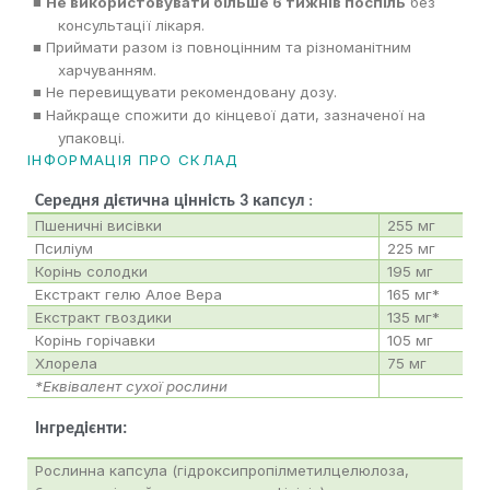
Не використовувати більше 6 тижнів поспіль
без
■
консультації лікаря.
Приймати разом із повноцінним та різноманітним
■
харчуванням.
Не перевищувати рекомендовану дозу.
■
Найкраще спожити до кінцевої дати, зазначеної на
■
упаковці.
ІНФОРМАЦІЯ ПРО СКЛАД
Середня дієтична цінність 3 капсул
:
Пшеничні висівки
255 мг
Псиліум
225 мг
Корінь солодки
195 мг
Екстракт гелю Алое Вера
165 мг*
Екстракт гвоздики
135 мг*
Корінь горічавки
105 мг
Хлорела
75 мг
*Еквівалент сухої рослини
Інгредієнти:
Рослинна капсула (гідроксипропілметилцелюлоза,