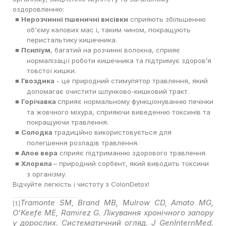
оздоровленню:
Нерозчинні пшеничні висівки
сприяють збільшенню
■
об'єму калових мас і, таким чином, покращують
перистальтику кишечника.
Псиліум
, багатий на розчинні волокна, сприяє
■
нормалізації роботи кишечника та підтримує здоров’я
товстої кишки.
Гвоздика
- це природний стимулятор травлення, який
■
допомагає очистити шлунково-кишковий тракт.
Горічавка
сприяє нормальному функціонуванню печінки
■
та жовчного міхура, сприяючи виведенню токсинів та
покращуючи травлення.
Солодка
традиційно використовується для
■
полегшення розладів травлення.
Алое вера
сприяє підтриманню здорового травлення.
■
Хлорела
– природний сорбент, який виводить токсини
■
з організму.
Відчуйте легкість і чистоту з ColonDetox!
Tramonte SM, Brand MB, Mulrow CD, Amato MG,
[1]
O'Keefe ME, Ramirez G. Лікування хронічного запору
у дорослих. Систематичний огляд. J GenInternMed.