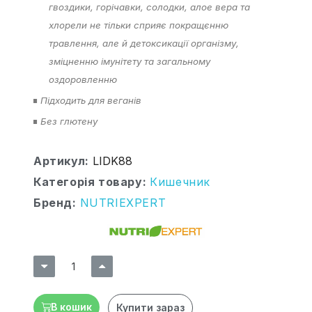
гвоздики, горічавки, солодки, алое вера та
хлорели не тільки сприяє покращєнню
травлення, але й детоксикації організму,
зміцненню імунітету та загальному
оздоровленню
Підходить для веганів
■
Без глютену
■
Артикул
LIDK88
Категорія товару
Кишечник
Бренд
NUTRIEXPERT
В кошик
Купити зараз