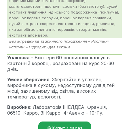
барвник: мідний комплекс хлорофілінів),
мальтодекстрин, пшеничні висівки (без глютену), сухий
екстракт лушпиння індійського подорожника (псиліума),
порошок кореня солодки, порошок кореня горічавки,
сухий екстракт хлорели, екстракт гвоздики,
речовина
,
як
а
запобігає злипанню порошків: стеарат магнію,
екстракт алое вера.
Без інгредієнтів тваринного походження – Рослинні
капсули – Підходить для в
е
ганів
Упаковка
- Блістери 60 рослинних капсул в
картонній коробці, розраховані на курс 20-30
днів.
Умови зберігання
: Зберігайте в упаковці
виробника в сухому, недоступному для дітей
місці, захищеному від світла, високих
температур, вологості.
Виробник
: Лабораторія ІНЕЛДЕА, Франція,
06510, Карро, ЗІ Карро, 4-Авеню – 10-Ру.
Купити зараз