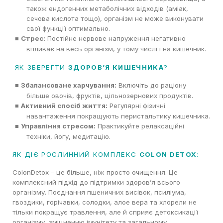
також ендогенних метаболічних відходів (аміак,
сечова кислота тощо), організм не може виконувати
свої функції оптимально.
Стрес:
Постійне нервове напруження негативно
■
впливає на весь організм, у тому числі і на кишечник.
ЯК ЗБЕРЕГТИ
ЗДОРОВ’Я КИШЕЧНИКА
?
Збалансоване харчування:
Включіть до раціону
■
більше овочів, фруктів, цільнозернових продуктів.
Активний спосіб життя:
Регулярні фізичні
■
навантаження покращують перистальтику кишечника.
Управління стресом:
Практикуйте релаксаційні
■
техніки, йогу, медитацію.
ЯК ДІЄ РОСЛИННИЙ КОМПЛЕКС
COLON DETOX
:
ColonDetox
– це більше, ніж просто очищення. Це
комплексний підхід до підтримки здоров’я всього
організму. Поєднання пшеничних висівок, псиліума,
гвоздики, горічавки, солодки, алое вера та хлорели не
тільки покращує травлення, але й сприяє детоксикації
організму, зміцненню імунітету та загальному