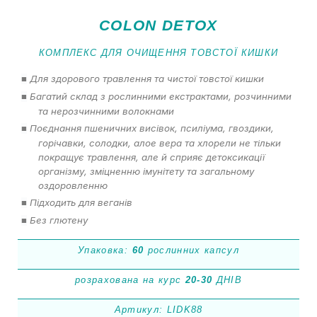
COLON DETOX
КОМПЛЕКС ДЛЯ ОЧИЩЕННЯ ТОВСТОЇ КИШКИ
Для здорового травлення та чистої товстої кишки
■
Багатий склад з рослинними екстрактами, розчинними
■
та нерозчинними волокнами
Поєднання пшеничних висівок, псиліума, гвоздики,
■
горічавки, солодки, алое вера та хлорели не тільки
покращує травлення, але й сприяє детоксикації
організму, зміцненню імунітету та загальному
оздоровленню
Підходить для веганів
■
Без глютену
■
Упаковка:
60
рослинних капсул
розрахована на курс
20-30
ДНІВ
Артикул: LIDK88