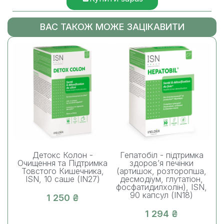
ВАС ТАКОЖ МОЖЕ ЗАЦІКАВИТИ
Детокс Колон -
Гепатобіл - підтримка
Пе
Очищення та Підтримка
здоров’я печінки
Товстого Кишечника,
(артишок, розторопша,
ки
ISN, 10 саше (IN27)
десмодіум, глутатіон,
фосфатидилхолін), ISN,
90 капсул (IN18)
1 250 ₴
1 294 ₴