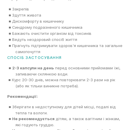
Закрепів
■
Здуття живота
■
Дискомфорту в кишечнику
■
Синдрому подразненого кишечника
■
Бажають очистити організм від токсинів
■
Ведуть нездоровий спосіб життя
■
Прагнуть підтримувати здоров'я кишечника та загальне
■
самопочуття
СПОСІБ ЗАСТОСУВАННЯ
2-3 капсули на день
перед основними прийомами їжі,
■
запиваючи склянкою води.
Курс 20-30 днів, можна повторювати 2-3 рази на рік
■
(або як тільки виникне потреба).
Рекомендації:
Зберігати в недоступному для дітей місці, подалі від
■
тепла та вологи.
Не рекомендується
дітям, а також вагітним і жінкам,
■
які годують груддю.