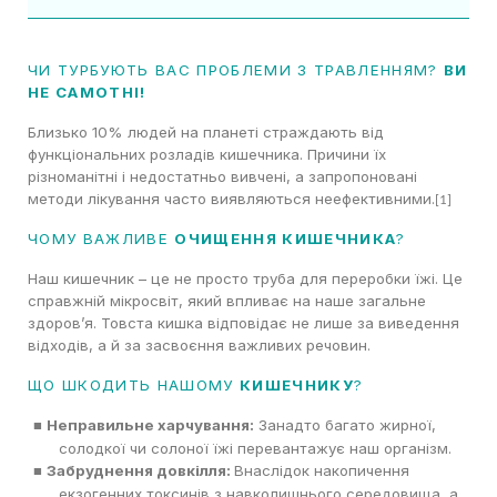
ЧИ ТУРБУЮТЬ ВАС ПРОБЛЕМИ З ТРАВЛЕННЯМ?
ВИ
НЕ САМОТНІ!
Близько 10% людей на планеті страждають від
функціональних розладів кишечника. Причини їх
різноманітні і недостатньо вивчені, а запропоновані
методи лікування часто виявляються неефективними.
[1]
ЧОМУ ВАЖЛИВЕ
ОЧИЩЕННЯ КИШЕЧНИКА
?
Наш кишечник – це не просто труба для переробки їжі. Це
справжній мікросвіт, який впливає на наше загальне
здоров’я. Товста кишка відповідає не лише за виведення
відходів, а й за засвоєння важливих речовин.
ЩО ШКОДИТЬ НАШОМУ
КИШЕЧНИКУ
?
Неправильне харчування:
Занадто багато жирної,
■
солодкої чи солоної їжі перевантажує наш організм.
Забруднення довкілля:
Внаслідок накопичення
■
екзогенних токсинів з навколишнього середовища, а